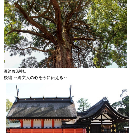
滋賀 賀茂神社
後編 ～縄文人の心を今に伝える～