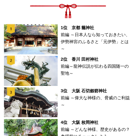
1位 京都 籠神社
前編 ～日本人なら知っておきたい、
伊勢神宮のふるさと「元伊勢」とは
～
2位 香川 田村神社
前編～龍神伝説が伝わる四国随一の
聖地～
3位 大阪 石切劔箭神社
前編 ～偉大な神様の、脅威のご利益
～
4位 大阪 枚岡神社
前編 ～どんな神様、歴史があるの？