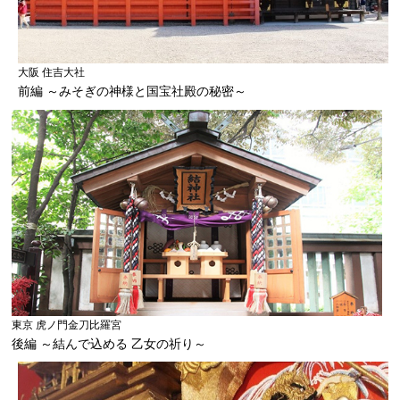
大阪 住吉大社
前編 ～みそぎの神様と国宝社殿の秘密～
東京 虎ノ門金刀比羅宮
後編 ～結んで込める 乙女の祈り～