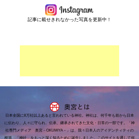
記事に載せきれなかった写真を更新中！
日本全国に8万社以上あると言われている神社。
神社は、何千年も前から日本
に伝わり、人々に守られ、伝承、継承されてきた文化・日常の一部です。
「神
社専門メディア 奥宮－OKUMIYA－」は、我々日本人のアイデンティティの
根源、「神社」をもっと深く知るために誕生しました。
このサイトを通して何