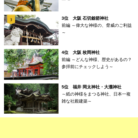
3位 大阪 石切劔箭神社
前編 ～偉大な神様の、脅威のご利益
～
4位 大阪 枚岡神社
前編 ～どんな神様、歴史があるの？
参拝前にチェックしよう～
5位 福井 岡太神社・大瀧神社
～紙の神様をまつる神社、日本一複
雑な社殿建築～