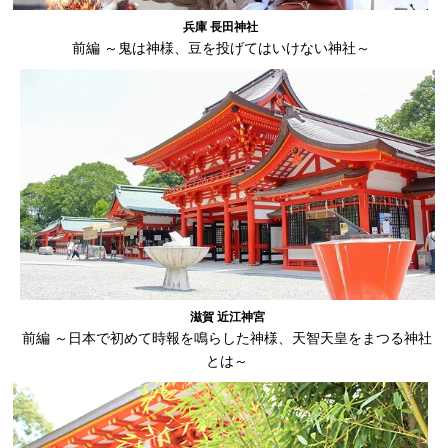
兵庫 長田神社
前編 ～鬼は神様、豆を投げてはいけない神社～
滋賀 近江神宮
前編 ～日本で初めて時報を鳴らした神様、天智天皇をまつる神社
とは～