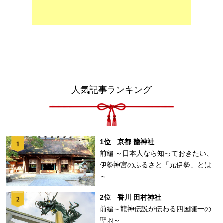
人気記事ランキング
1位 京都 籠神社
前編 ～日本人なら知っておきたい、
伊勢神宮のふるさと「元伊勢」とは
～
2位 香川 田村神社
前編～龍神伝説が伝わる四国随一の
聖地～