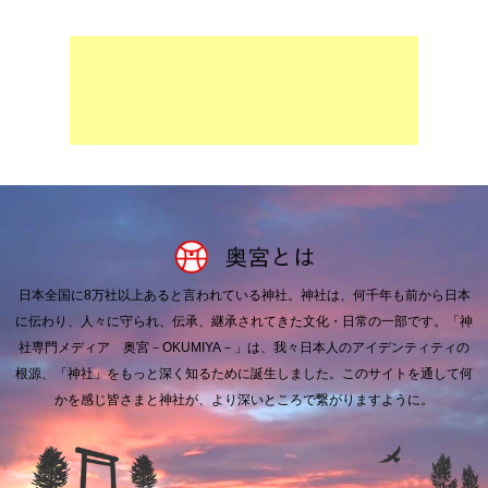
日本全国に8万社以上あると言われている神社。
神社は、何千年も前から日本
に伝わり、人々に守られ、伝承、継承されてきた文化・日常の一部です。
「神
社専門メディア 奥宮－OKUMIYA－」は、我々日本人のアイデンティティの
根源、「神社」をもっと深く知るために誕生しました。
このサイトを通して何
かを感じ皆さまと神社が、より深いところで繋がりますように。