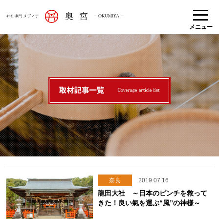
メニュー
奈良
2019.07.16
龍田大社 ～日本のピンチを救って
きた！良い氣を運ぶ“風”の神様～