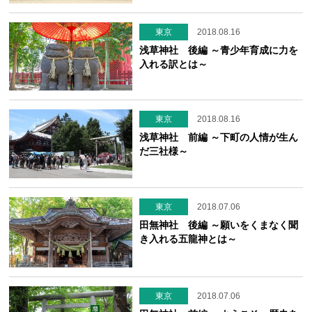
東京
2018.08.16
浅草神社 後編 ～青少年育成に力を
入れる訳とは～
東京
2018.08.16
浅草神社 前編 ～下町の人情が生ん
だ三社様～
東京
2018.07.06
田無神社 後編 ～願いをくまなく聞
き入れる五龍神とは～
東京
2018.07.06