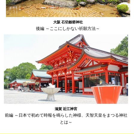
大阪 石切劔箭神社
後編 ～ここにしかない祈願方法～
滋賀 近江神宮
前編 ～日本で初めて時報を鳴らした神様、天智天皇をまつる神社
とは～