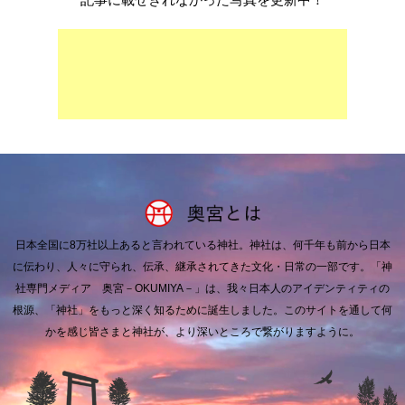
日本全国に8万社以上あると言われている神社。
神社は、何千年も前から日本
に伝わり、人々に守られ、伝承、継承されてきた文化・日常の一部です。
「神
社専門メディア 奥宮－OKUMIYA－」は、我々日本人のアイデンティティの
根源、「神社」をもっと深く知るために誕生しました。
このサイトを通して何
かを感じ皆さまと神社が、より深いところで繋がりますように。