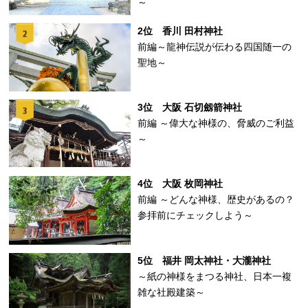
～
2位 香川 田村神社
前編～龍神伝説が伝わる四国随一の
聖地～
3位 大阪 石切劔箭神社
前編 ～偉大な神様の、脅威のご利益
～
4位 大阪 枚岡神社
前編 ～どんな神様、歴史があるの？
参拝前にチェックしよう～
5位 福井 岡太神社・大瀧神社
～紙の神様をまつる神社、日本一複
雑な社殿建築～