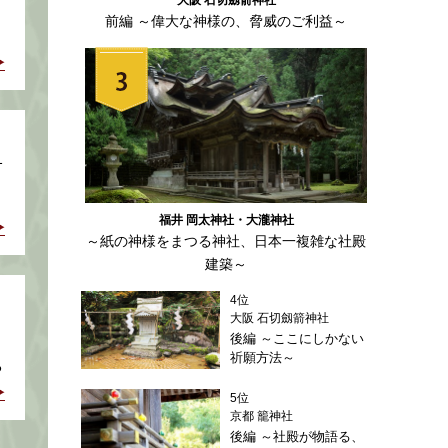
前編 ～偉大な神様の、脅威のご利益～
1
福井 岡太神社・大瀧神社
～紙の神様をまつる神社、日本一複雑な社殿
建築～
4位
大阪 石切劔箭神社
後編 ～ここにしかない
祈願方法～
る
5位
京都 籠神社
後編 ～社殿が物語る、