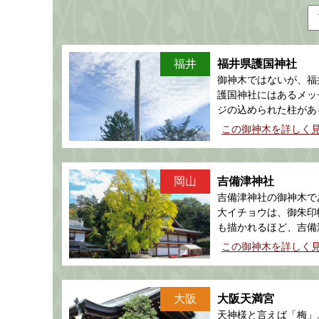
福井
福井県護国神社
御神木ではないが、福
護国神社にはあるメッ
ジの込められた柱があ
この御神木を詳しく
岡山
吉備津神社
吉備津神社の御神木で
大イチョウは、御朱印
も描かれるほど、吉備
社のシンボルとなって
この御神木を詳しく
る。
大阪
大阪天満宮
天神様と言えば「梅」