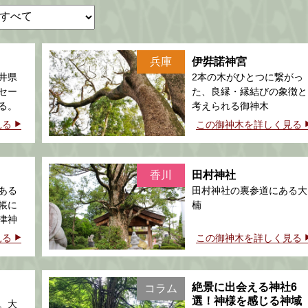
兵庫
伊弉諾神宮
井県
2本の木がひとつに繋がっ
セー
た、良縁・縁結びの象徴と
る。
考えられる御神木
見る
この御神木を詳しく見る
香川
田村神社
ある
田村神社の裏参道にある大
帳に
楠
津神
い
見る
この御神木を詳しく見る
絶景に出会える神社6
コラム
選！神様を感じる神域
。大