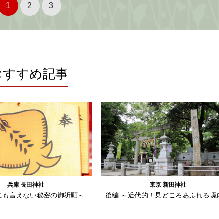
したものと伝えられてい
1
2
3
る。
おすすめ記事
兵庫 長田神社
東京 新田神社
にも言えない秘密の御祈願～
後編 ～近代的！見どころあふれる境