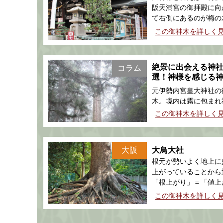
阪天満宮の御拝殿に向
て右側にあるのが梅の
この御神木を詳しく
絶景に出会える神社
コラム
選！神様を感じる
特集【前半】
元伊勢内宮皇大神社の
木。境内は霧に包まれ
的な空間が拡がる
この御神木を詳しく
大阪
大鳥大社
根元が勢いよく地上に
上がっていることから
「根上がり」＝「値上
の大楠」と呼ばれてい
この御神木を詳しく
う。