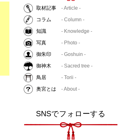
取材記事
- Article -
コラム
- Column -
知識
- Knowledge -
写真
- Photo -
御朱印
- Goshuin -
御神木
- Sacred tree -
鳥居
- Torii -
奥宮とは
- About -
SNSでフォローする