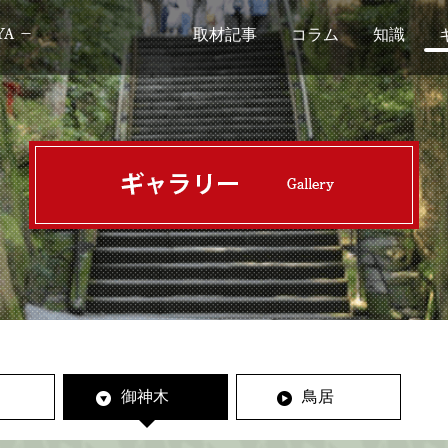
取材記事
コラム
知識
御神木
鳥居