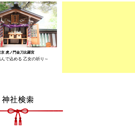
東京 虎ノ門金刀比羅宮
結んで込める 乙女の祈り～