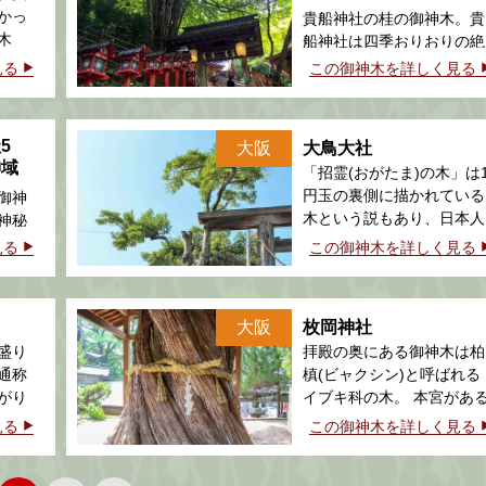
特集【後半】
かっ
貴船神社の桂の御神木。貴
木
船神社は四季おりおりの絶
景が見られる神社だ。
見る
この御神木を詳しく見る
5
大阪
大鳥大社
神域
「招霊(おがたま)の木」は
円玉の裏側に描かれている
御神
木という説もあり、日本人
神秘
にとって身近な木なのだ。
見る
この御神木を詳しく見る
大阪
枚岡神社
盛り
拝殿の奥にある御神木は柏
通称
槙(ビャクシン)と呼ばれる
がり
イブキ科の木。 本宮があ
るそ
神津嶽には神武天皇お手植
見る
この御神木を詳しく見る
えのビャクシンの大木があ
り、その枝を切って挿し木