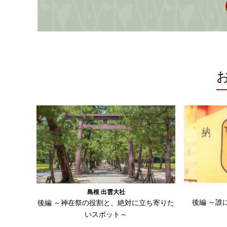
島根 出雲大社
後編 ～誰
後編 ～神在祭の役割と、絶対に立ち寄りた
いスポット～