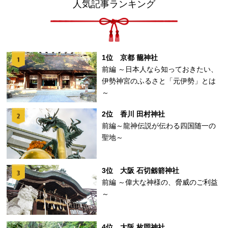
人気記事ランキング
1位 京都 籠神社
前編 ～日本人なら知っておきたい、
伊勢神宮のふるさと「元伊勢」とは
～
2位 香川 田村神社
前編～龍神伝説が伝わる四国随一の
聖地～
3位 大阪 石切劔箭神社
前編 ～偉大な神様の、脅威のご利益
～
4位 大阪 枚岡神社