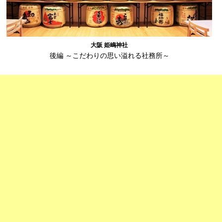
大阪 姫嶋神社
後編 ～こだわりの思い溢れる社務所～