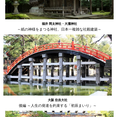
福井 岡太神社・大瀧神社
～紙の神様をまつる神社、日本一複雑な社殿建築～
大阪 住吉大社
後編 ～人生の発達を約束する「初辰まいり」～