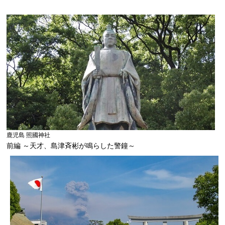
鹿児島 照國神社
前編 ～天才、島津斉彬が鳴らした警鐘～