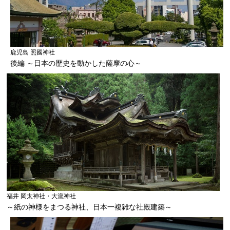
鹿児島 照國神社
後編 ～日本の歴史を動かした薩摩の心～
福井 岡太神社・大瀧神社
～紙の神様をまつる神社、日本一複雑な社殿建築～