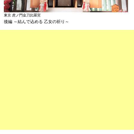
東京 虎ノ門金刀比羅宮
後編 ～結んで込める 乙女の祈り～