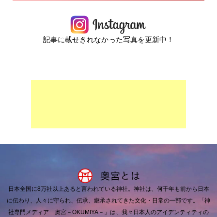
記事に載せきれなかった写真を更新中！
日本全国に8万社以上あると言われている神社。
神社は、何千年も前から日本
に伝わり、人々に守られ、伝承、継承されてきた文化・日常の一部です。
「神
社専門メディア 奥宮－OKUMIYA－」は、我々日本人のアイデンティティの