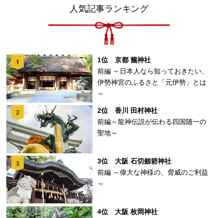
人気記事ランキング
1位 京都 籠神社
前編 ～日本人なら知っておきたい、
伊勢神宮のふるさと「元伊勢」とは
～
2位 香川 田村神社
前編～龍神伝説が伝わる四国随一の
聖地～
3位 大阪 石切劔箭神社
前編 ～偉大な神様の、脅威のご利益
～
4位 大阪 枚岡神社