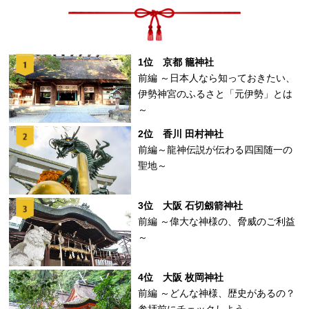
1位 京都 籠神社
前編 ～日本人なら知っておきたい、
伊勢神宮のふるさと「元伊勢」とは
～
2位 香川 田村神社
前編～龍神伝説が伝わる四国随一の
聖地～
3位 大阪 石切劔箭神社
前編 ～偉大な神様の、脅威のご利益
～
4位 大阪 枚岡神社
前編 ～どんな神様、歴史があるの？