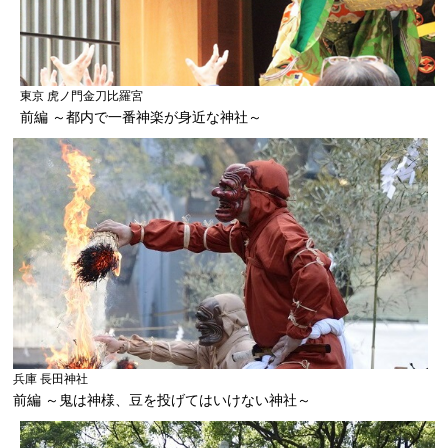
東京 虎ノ門金刀比羅宮
前編 ～都内で一番神楽が身近な神社～
兵庫 長田神社
前編 ～鬼は神様、豆を投げてはいけない神社～