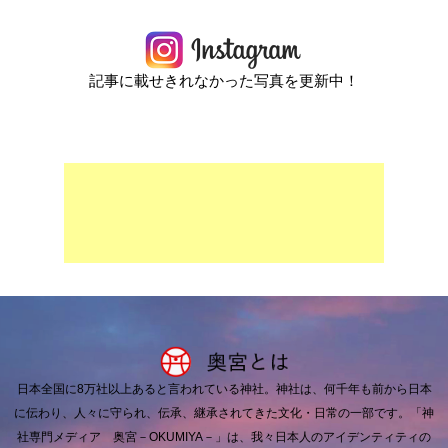
記事に載せきれなかった写真を更新中！
日本全国に8万社以上あると言われている神社。
神社は、何千年も前から日本
に伝わり、人々に守られ、伝承、継承されてきた文化・日常の一部です。
「神
社専門メディア 奥宮－OKUMIYA－」は、我々日本人のアイデンティティの