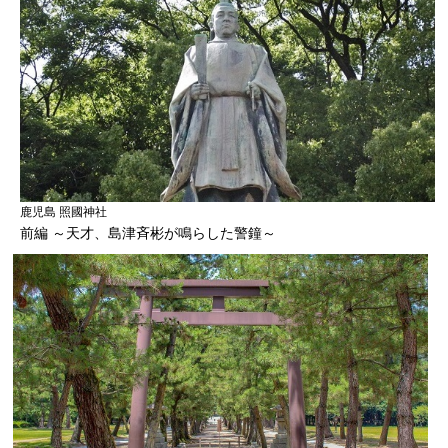
鹿児島 照國神社
前編 ～天才、島津斉彬が鳴らした警鐘～