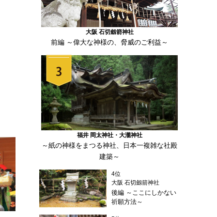
大阪 石切劔箭神社
前編 ～偉大な神様の、脅威のご利益～
福井 岡太神社・大瀧神社
～紙の神様をまつる神社、日本一複雑な社殿
建築～
4位
大阪 石切劔箭神社
後編 ～ここにしかない
祈願方法～