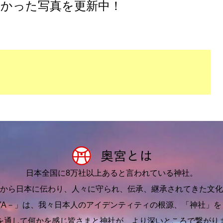
かった写真を更新中！
日本全国に8万社以上あると言われている神社。
から日本に伝わり、人々に守られ、伝承、継承されてきた文化
IYA－」は、我々日本人のアイデンティティの根源、「神社」
を通して何かを感じ皆さまと神社が、より深いところで繋がり