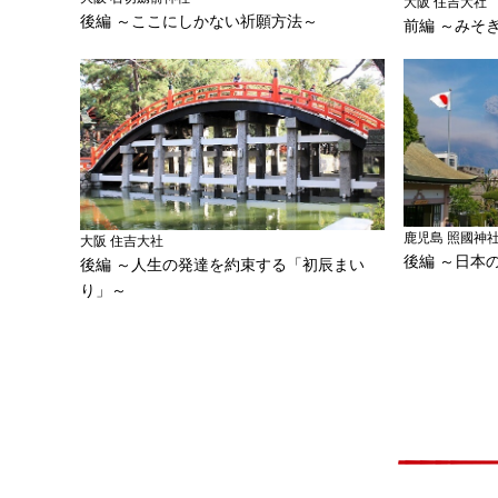
大阪 住吉大社
後編 ～ここにしかない祈願方法～
前編 ～みそ
鹿児島 照國神
大阪 住吉大社
後編 ～日本
後編 ～人生の発達を約束する「初辰まい
り」～