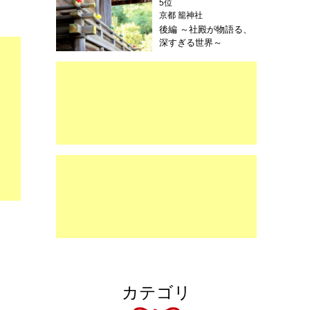
5位
～
京都 籠神社
後編 ～社殿が物語る、
深すぎる世界～
カテゴリ