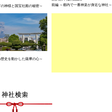
前編 ～都内で一番神楽が身近な神社
ぎの神様と国宝社殿の秘密～
社
の歴史を動かした薩摩の心～