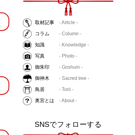
取材記事
- Article -
コラム
- Column -
知識
- Knowledge -
写真
- Photo -
御朱印
- Goshuin -
御神木
- Sacred tree -
鳥居
- Torii -
奥宮とは
- About -
SNSでフォローする