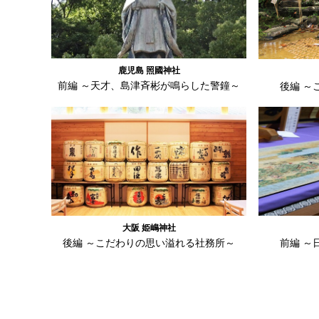
鹿児島 照國神社
前編 ～天才、島津斉彬が鳴らした警鐘～
後編 ～
大阪 姫嶋神社
前編 ～
後編 ～こだわりの思い溢れる社務所～