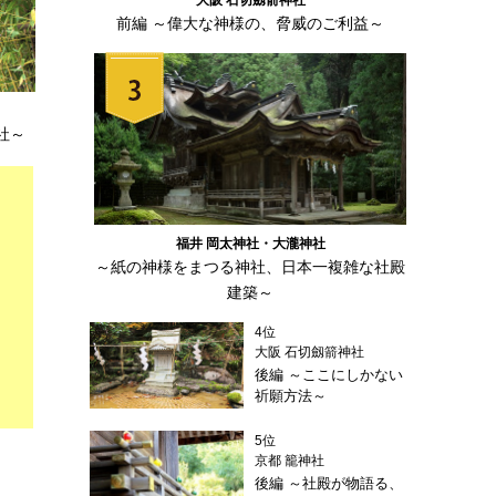
前編 ～偉大な神様の、脅威のご利益～
社～
福井 岡太神社・大瀧神社
～紙の神様をまつる神社、日本一複雑な社殿
建築～
4位
大阪 石切劔箭神社
後編 ～ここにしかない
祈願方法～
5位
京都 籠神社
後編 ～社殿が物語る、