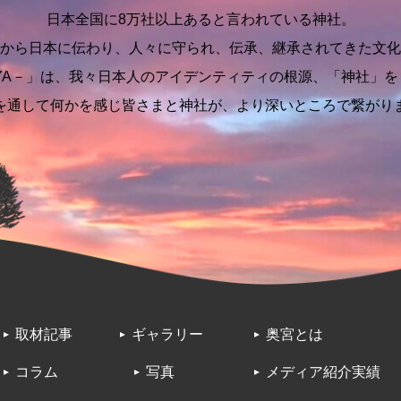
日本全国に8万社以上あると言われている神社。
から日本に伝わり、人々に守られ、伝承、継承されてきた文化
IYA－」は、我々日本人のアイデンティティの根源、「神社」
を通して何かを感じ皆さまと神社が、より深いところで繋がり
取材記事
ギャラリー
奥宮とは
コラム
写真
メディア紹介実績