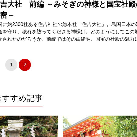
吉大社 前編 ～みそぎの神様と国宝社殿
密～
国に約2300社ある住吉神社の総本社「住吉大社」。島国日本の
全を守り、穢れを祓ってくださる神様は、どのようにしてこの
座されたのだろうか。前編ではその由緒や、国宝の社殿の魅力
。
1
2
おすすめ記事