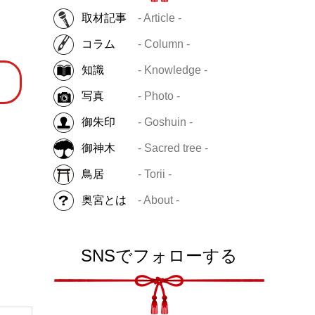
取材記事
- Article -
コラム
- Column -
知識
- Knowledge -
写真
- Photo -
御朱印
- Goshuin -
御神木
- Sacred tree -
鳥居
- Torii -
奥宮とは
- About -
SNSでフォローする