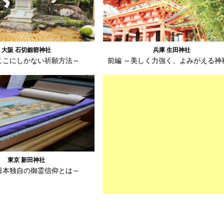
大阪 石切劔箭神社
兵庫 生田神社
ここにしかない祈願方法～
前編 ～美しく力強く、よみがえる神
東京 新田神社
日本独自の御霊信仰とは～