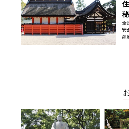
住
秘
全
安
鎮
る