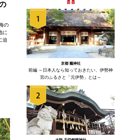
の
海の
地に
に迫
京都 籠神社
前編 ～日本人なら知っておきたい、伊勢神
宮のふるさと「元伊勢」とは～
大阪 石切劔箭神社