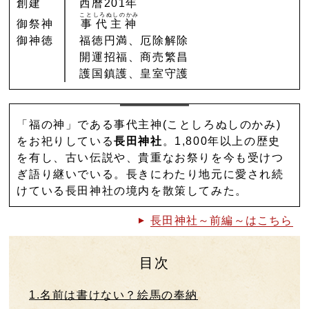
創建
西暦201年
ことしろぬしのかみ
御祭神
事代主神
御神徳
福徳円満、厄除解除
開運招福、商売繁昌
護国鎮護、皇室守護
「福の神」である事代主神(ことしろぬしのかみ)
をお祀りしている
長田神社
。1,800年以上の歴史
を有し、古い伝説や、貴重なお祭りを今も受けつ
ぎ語り継いでいる。長きにわたり地元に愛され続
けている長田神社の境内を散策してみた。
長田神社～前編～はこちら
目次
1.名前は書けない？絵馬の奉納