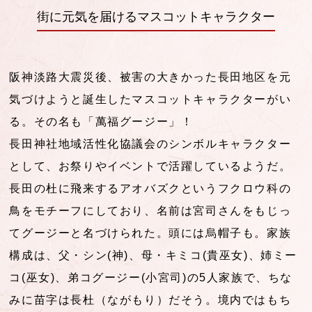
街に元気を届けるマスコットキャラクター
阪神淡路大震災後、被害の大きかった長田地区を元
気づけようと誕生したマスコットキャラクターがい
る。その名も「萬福グージー」！
長田神社地域活性化協議会のシンボルキャラクター
として、お祭りやイベントで活躍しているようだ。
長田の杜に飛来するアオバズクというフクロウ科の
鳥をモチーフにしており、名前は宮司さんをもじっ
てグージーと名づけられた。頭には烏帽子も。家族
構成は、父・シン(神)、母・キミコ(貴巫女)、姉ミー
コ(巫女)、弟コグージー(小宮司)の5人家族で、ちな
みに苗字は長杜（ながもり）だそう。境内ではもち