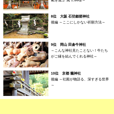
8位 大阪 石切劔箭神社
後編 ～ここにしかない祈願方法～
9位 岡山 田倉牛神社
～こんな神社見たことない！牛たち
がご縁を結んでくれる神社～
10位 京都 籠神社
後編 ～社殿が物語る、深すぎる世界
～