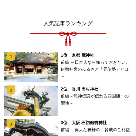
人気記事ランキング
1位 京都 籠神社
前編 ～日本人なら知っておきたい、
伊勢神宮のふるさと「元伊勢」とは
～
2位 香川 田村神社
前編～龍神伝説が伝わる四国随一の
聖地～
3位 大阪 石切劔箭神社
前編 ～偉大な神様の、脅威のご利益