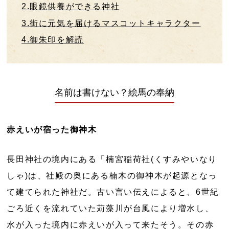
2.眼鏡供養ができる神社
3.街に元気を届けるマスコットキャラクター
4.御朱印を解読
名前は書けない？絵馬の奉納
赤えいが宿った御神木
長田神社の境内にある「楠宮稲荷社(くすみやいなり
しゃ)は、社殿の奥にある楠木の御神木が起源となっ
て建てられた神社だ。古い言い伝えによると、6世紀
ごろ近くを流れていた苅藻川が台風により増水し、
水が入った境内に赤えいが入って来たそう。その赤