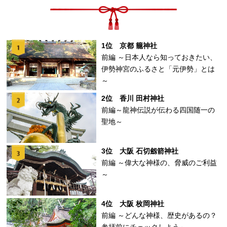
1位 京都 籠神社
前編 ～日本人なら知っておきたい、
伊勢神宮のふるさと「元伊勢」とは
～
2位 香川 田村神社
前編～龍神伝説が伝わる四国随一の
聖地～
3位 大阪 石切劔箭神社
前編 ～偉大な神様の、脅威のご利益
～
4位 大阪 枚岡神社
前編 ～どんな神様、歴史があるの？