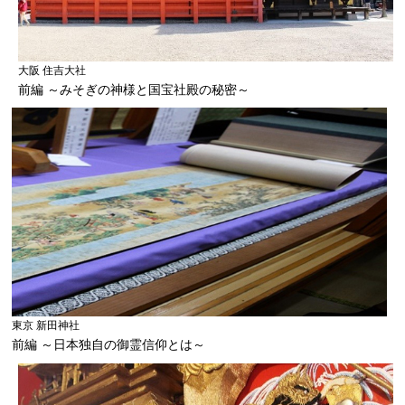
大阪 住吉大社
前編 ～みそぎの神様と国宝社殿の秘密～
東京 新田神社
前編 ～日本独自の御霊信仰とは～