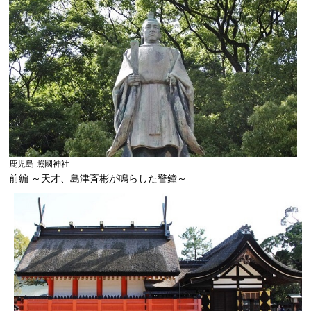
鹿児島 照國神社
前編 ～天才、島津斉彬が鳴らした警鐘～