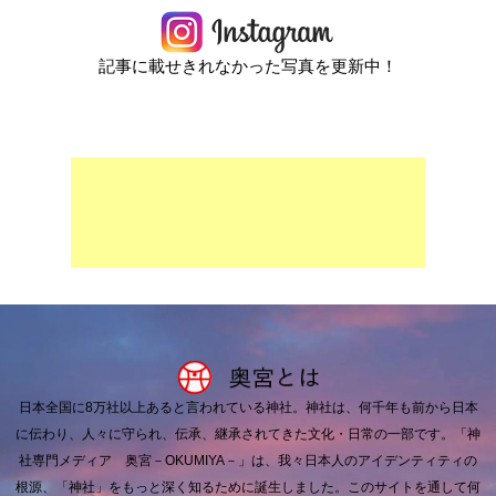
記事に載せきれなかった写真を更新中！
日本全国に8万社以上あると言われている神社。
神社は、何千年も前から日本
に伝わり、人々に守られ、伝承、継承されてきた文化・日常の一部です。
「神
社専門メディア 奥宮－OKUMIYA－」は、我々日本人のアイデンティティの
根源、「神社」をもっと深く知るために誕生しました。
このサイトを通して何