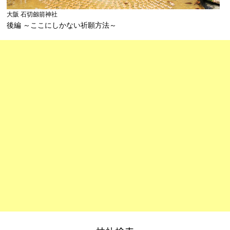
大阪 石切劔箭神社
後編 ～ここにしかない祈願方法～