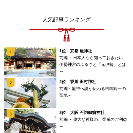
人気記事ランキング
1位 京都 籠神社
前編 ～日本人なら知っておきたい、
伊勢神宮のふるさと「元伊勢」とは
～
2位 香川 田村神社
前編～龍神伝説が伝わる四国随一の
聖地～
3位 大阪 石切劔箭神社
前編 ～偉大な神様の、脅威のご利益
～