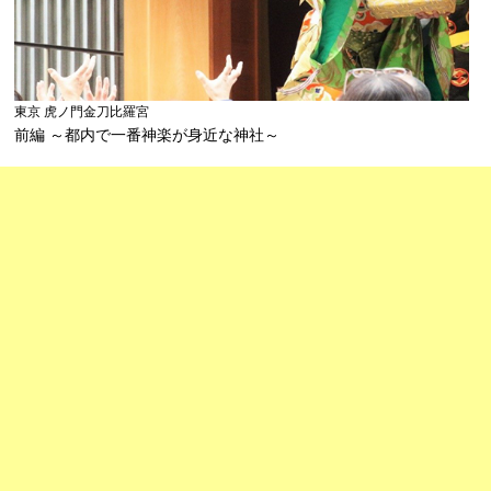
東京 虎ノ門金刀比羅宮
前編 ～都内で一番神楽が身近な神社～