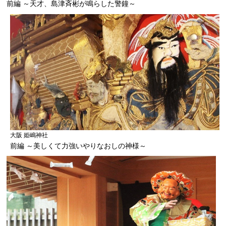
前編 ～天才、島津斉彬が鳴らした警鐘～
大阪 姫嶋神社
前編 ～美しくて力強いやりなおしの神様～