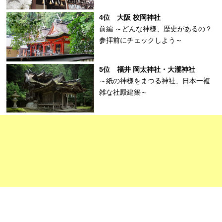
4位 大阪 枚岡神社
前編 ～どんな神様、歴史があるの？
参拝前にチェックしよう～
5位 福井 岡太神社・大瀧神社
～紙の神様をまつる神社、日本一複
雑な社殿建築～