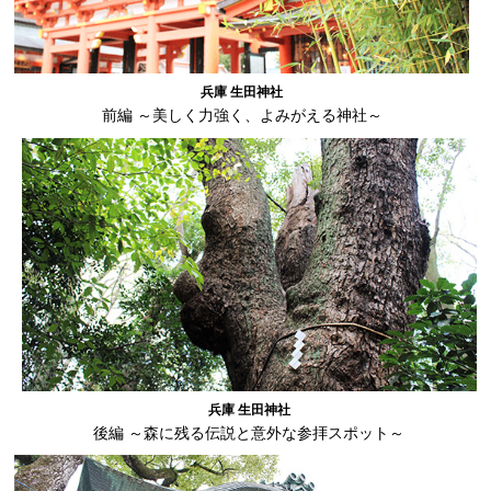
兵庫 生田神社
前編 ～美しく力強く、よみがえる神社～
兵庫 生田神社
後編 ～森に残る伝説と意外な参拝スポット～