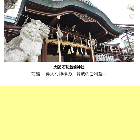
大阪 石切劔箭神社
前編 ～偉大な神様の、脅威のご利益～