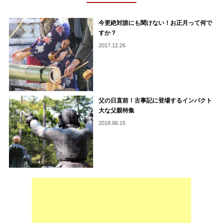
今更絶対誰にも聞けない！お正月って何で
すか？
2017.12.26
父の日直前！古事記に登場するインパクト
大な父親特集
2018.06.15