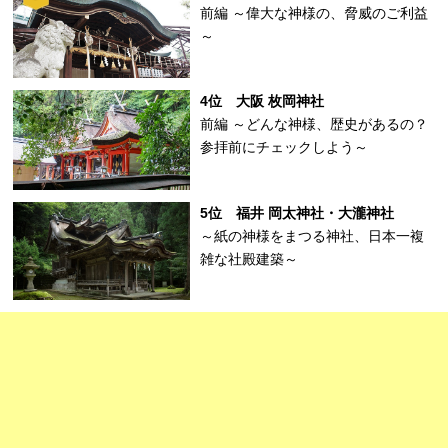
前編 ～偉大な神様の、脅威のご利益
～
4位 大阪 枚岡神社
前編 ～どんな神様、歴史があるの？
参拝前にチェックしよう～
5位 福井 岡太神社・大瀧神社
～紙の神様をまつる神社、日本一複
雑な社殿建築～