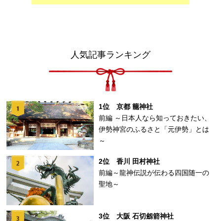
人気記事ランキング
1位 京都 籠神社
前編 ～日本人なら知っておきたい、
伊勢神宮のふるさと「元伊勢」とは
～
2位 香川 田村神社
前編～龍神伝説が伝わる四国随一の
聖地～
3位 大阪 石切劔箭神社