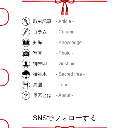
取材記事
- Article -
コラム
- Column -
知識
- Knowledge -
写真
- Photo -
御朱印
- Goshuin -
御神木
- Sacred tree -
鳥居
- Torii -
奥宮とは
- About -
SNSでフォローする