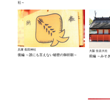
社～
兵庫 長田神社
大阪 住吉大社
後編 ～誰にも言えない秘密の御祈願～
前編 ～みそ