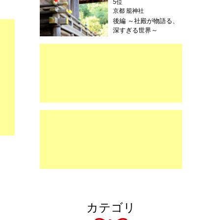
5位
京都 籠神社
後編 ～社殿が物語る、
深すぎる世界～
カテゴリ