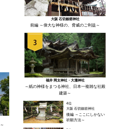
大阪 石切劔箭神社
前編 ～偉大な神様の、脅威のご利益～
福井 岡太神社・大瀧神社
～紙の神様をまつる神社、日本一複雑な社殿
建築～
4位
大阪 石切劔箭神社
後編 ～ここにしかない
祈願方法～
心～