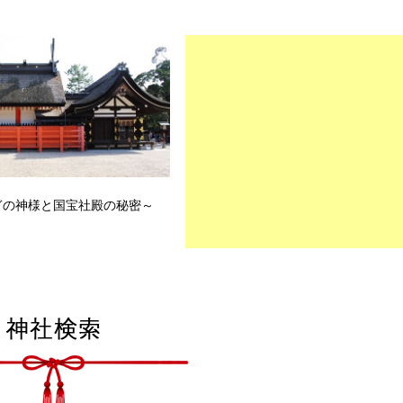
ぎの神様と国宝社殿の秘密～