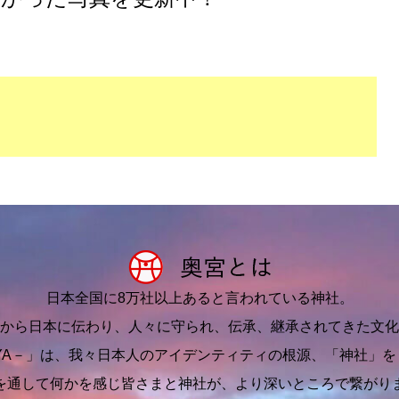
日本全国に8万社以上あると言われている神社。
から日本に伝わり、人々に守られ、伝承、継承されてきた文化
IYA－」は、我々日本人のアイデンティティの根源、「神社」
を通して何かを感じ皆さまと神社が、より深いところで繋がり