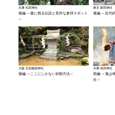
兵庫 生田神社
東京 新田神社
後編 ～森に残る伝説と意外な参拝スポット
後編 ～近代
～
大阪 石切劔箭神社
兵庫 長田神社
後編 ～ここにしかない祈願方法～
前編 ～鬼は
社～