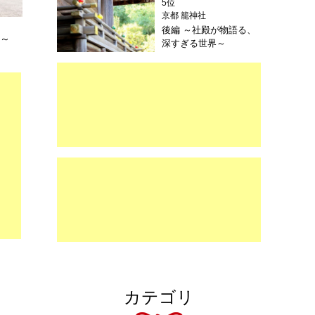
5位
京都 籠神社
後編 ～社殿が物語る、
密～
深すぎる世界～
カテゴリ