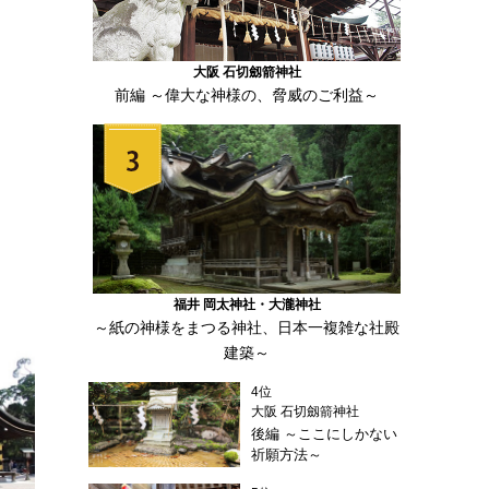
大阪 石切劔箭神社
前編 ～偉大な神様の、脅威のご利益～
福井 岡太神社・大瀧神社
～紙の神様をまつる神社、日本一複雑な社殿
建築～
4位
大阪 石切劔箭神社
後編 ～ここにしかない
祈願方法～