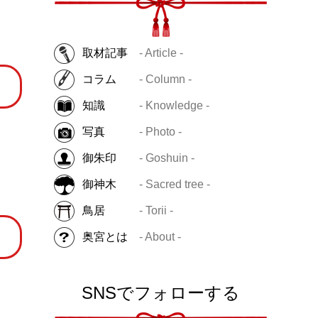
取材記事
- Article -
コラム
- Column -
知識
- Knowledge -
写真
- Photo -
御朱印
- Goshuin -
御神木
- Sacred tree -
鳥居
- Torii -
奥宮とは
- About -
SNSでフォローする