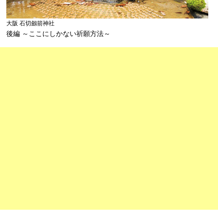
大阪 石切劔箭神社
後編 ～ここにしかない祈願方法～