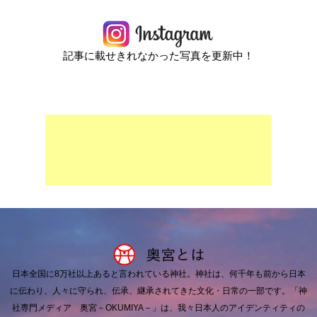
記事に載せきれなかった写真を更新中！
日本全国に8万社以上あると言われている神社。
神社は、何千年も前から日本
に伝わり、人々に守られ、伝承、継承されてきた文化・日常の一部です。
「神
社専門メディア 奥宮－OKUMIYA－」は、我々日本人のアイデンティティの