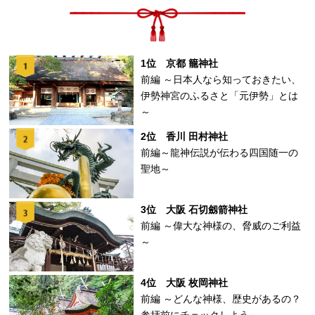
1位 京都 籠神社
前編 ～日本人なら知っておきたい、
伊勢神宮のふるさと「元伊勢」とは
～
2位 香川 田村神社
前編～龍神伝説が伝わる四国随一の
聖地～
3位 大阪 石切劔箭神社
前編 ～偉大な神様の、脅威のご利益
～
4位 大阪 枚岡神社
前編 ～どんな神様、歴史があるの？