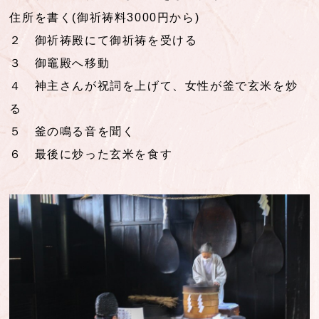
住所を書く(御祈祷料3000円から)
２ 御祈祷殿にて御祈祷を受ける
３ 御竈殿へ移動
４ 神主さんが祝詞を上げて、女性が釜で玄米を炒
る
５ 釜の鳴る音を聞く
６ 最後に炒った玄米を食す