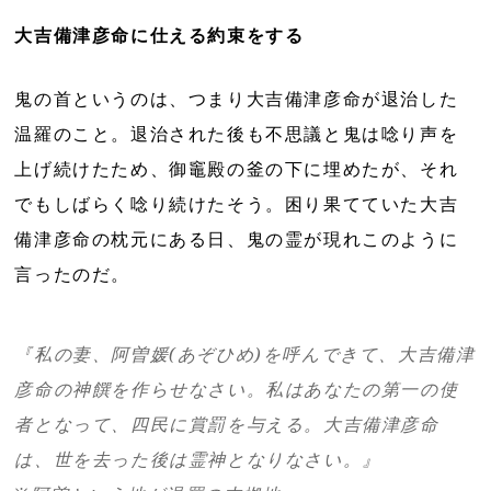
大吉備津彦命に仕える約束をする
鬼の首というのは、つまり大吉備津彦命が退治した
温羅のこと。退治された後も不思議と鬼は唸り声を
上げ続けたため、御竈殿の釜の下に埋めたが、それ
でもしばらく唸り続けたそう。困り果てていた大吉
備津彦命の枕元にある日、鬼の霊が現れこのように
言ったのだ。
『私の妻、阿曽媛(あぞひめ)を呼んできて、大吉備津
彦命の神饌を作らせなさい。私はあなたの第一の使
者となって、四民に賞罰を与える。大吉備津彦命
は、世を去った後は霊神となりなさい。』