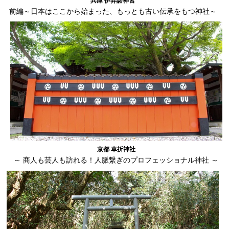
兵庫 伊弉諾神宮
前編～日本はここから始まった、もっとも古い伝承をもつ神社～
京都 車折神社
～ 商人も芸人も訪れる！人脈繋ぎのプロフェッショナル神社 ～