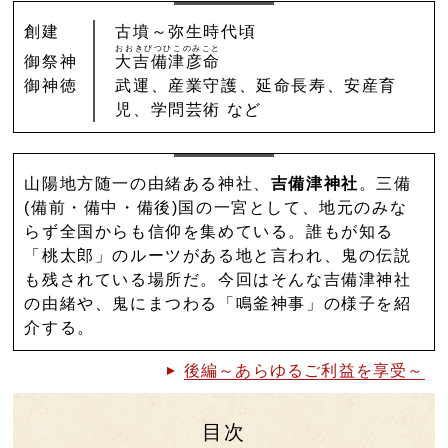
創建
古墳～弥生時代頃
おおきびつひこのみこと
御祭神
大吉備津彦命
御神徳
武運、産業守護、延命長寿、安産育
児、学問芸術 など
山陽地方随一の由緒ある神社、
吉備津神社
。三備
(備前・備中・備後)国の一宮として、地元のみな
らず全国からも信仰を集めている。誰もが知る
「桃太郎」のルーツがある地と言われ、鬼の伝説
も残されている場所だ。今回はそんな吉備津神社
の由緒や、鬼にまつわる「鳴釜神事」の様子を紹
介する。
後編～あらゆるご利益を享受～
目次