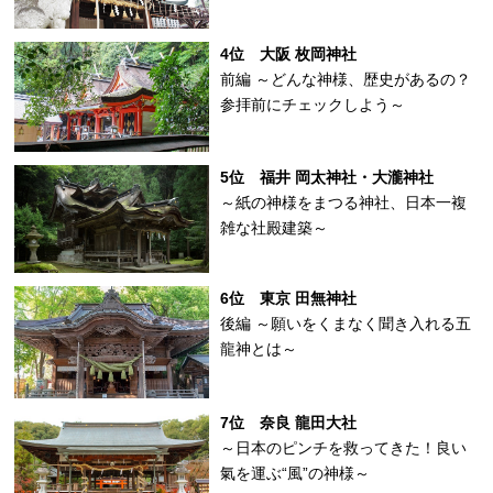
4位 大阪 枚岡神社
前編 ～どんな神様、歴史があるの？
参拝前にチェックしよう～
5位 福井 岡太神社・大瀧神社
～紙の神様をまつる神社、日本一複
雑な社殿建築～
6位 東京 田無神社
後編 ～願いをくまなく聞き入れる五
龍神とは～
7位 奈良 龍田大社
～日本のピンチを救ってきた！良い
氣を運ぶ“風”の神様～