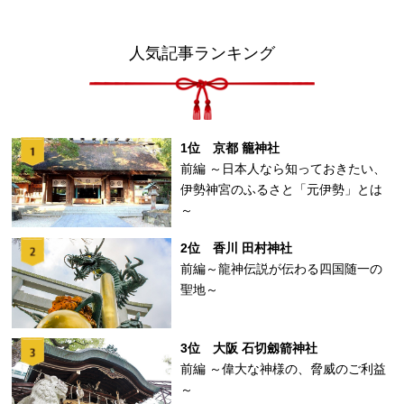
人気記事ランキング
1位 京都 籠神社
前編 ～日本人なら知っておきたい、
伊勢神宮のふるさと「元伊勢」とは
～
2位 香川 田村神社
前編～龍神伝説が伝わる四国随一の
聖地～
3位 大阪 石切劔箭神社
前編 ～偉大な神様の、脅威のご利益
～