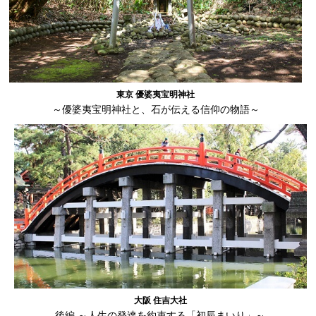
東京 優婆夷宝明神社
～優婆夷宝明神社と、石が伝える信仰の物語～
大阪 住吉大社
後編 ～人生の発達を約束する「初辰まいり」～