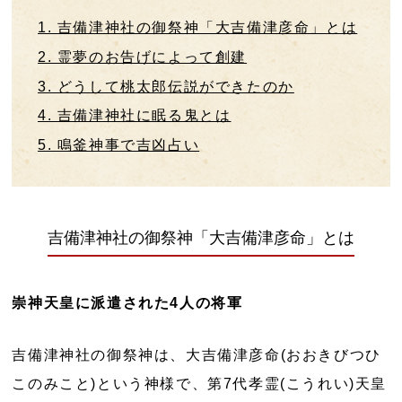
1. 吉備津神社の御祭神「大吉備津彦命」とは
2. 霊夢のお告げによって創建
3. どうして桃太郎伝説ができたのか
4. 吉備津神社に眠る鬼とは
5. 鳴釜神事で吉凶占い
吉備津神社の御祭神「大吉備津彦命」とは
崇神天皇に派遣された4人の将軍
吉備津神社の御祭神は、大吉備津彦命(おおきびつひ
このみこと)という神様で、第7代孝霊(こうれい)天皇