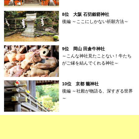
8位 大阪 石切劔箭神社
後編 ～ここにしかない祈願方法～
9位 岡山 田倉牛神社
～こんな神社見たことない！牛たち
がご縁を結んでくれる神社～
10位 京都 籠神社
後編 ～社殿が物語る、深すぎる世界
～