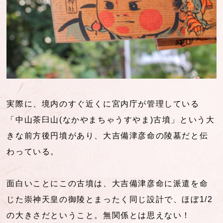
実際に、境内のすぐ近くに宮内庁が管理している
「中山茶臼山(なかやまちゃうすやま)古墳」という大
きな前方後円墳があり、大吉備津彦命の陵墓だと伝
わっている。
面白いことにこの古墳は、大吉備津彦命に派遣を命
じた崇神天皇の御陵とまったく同じ設計で、ほぼ1/2
の大きさだということ。無関係とは思えない！