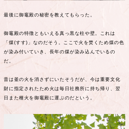
最後に御竈殿の秘密を教えてもらった。
御竈殿の特徴ともいえる真っ黒な柱や壁。これは
「煤(すす)」なのだそう。ここで火を焚くため煤の色
が染み付いていき、長年の煤が染み込んでいるの
だ。
昔は釜の火を消さずにいたそうだが、今は重要文化
財に指定されたため火は毎日社務所に持ち帰り、翌
日また種火を御竈殿に運ぶのだという。