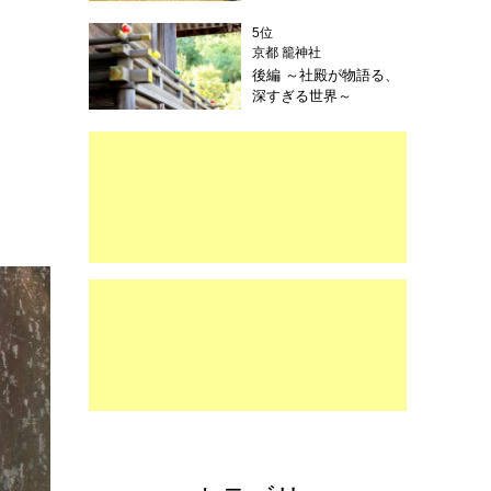
5位
京都 籠神社
後編 ～社殿が物語る、
深すぎる世界～