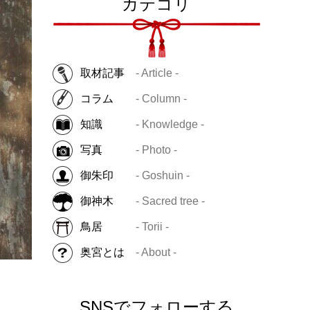
カテゴリ
取材記事
- Article -
コラム
- Column -
知識
- Knowledge -
写真
- Photo -
御朱印
- Goshuin -
御神木
- Sacred tree -
鳥居
- Torii -
奥宮とは
- About -
SNSでフォローする