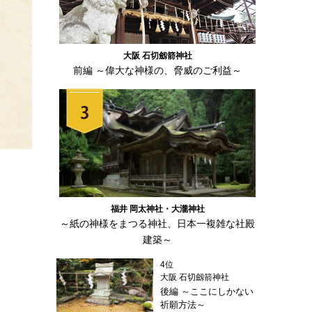
大阪 石切劔箭神社
前編 ～偉大な神様の、脅威のご利益～
福井 岡太神社・大瀧神社
～紙の神様をまつる神社、日本一複雑な社殿
建築～
4位
大阪 石切劔箭神社
後編 ～ここにしかない
祈願方法～