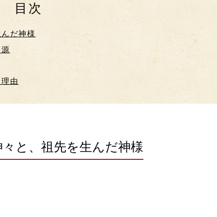
目次
生んだ神様
起源
た理由
神々と、祖先を生んだ神様