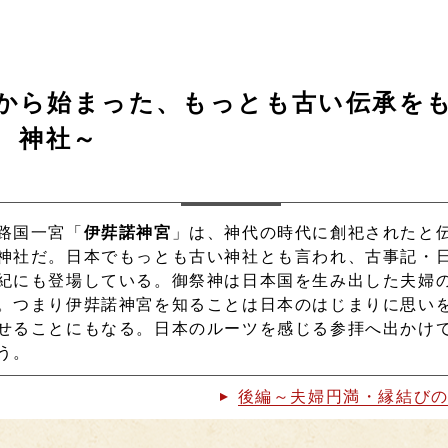
から始まった、もっとも古い伝承を
神社～
路国一宮「
伊弉諾神宮
」は、神代の時代に創祀されたと
神社だ。日本でもっとも古い神社とも言われ、古事記・
紀にも登場している。御祭神は日本国を生み出した夫婦
。つまり伊弉諾神宮を知ることは日本のはじまりに思い
せることにもなる。日本のルーツを感じる参拝へ出かけ
う。
後編～夫婦円満・縁結び