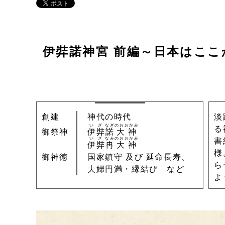
伊弉諾神宮 前編
～日本はここ
創建
神代の時代
淡
いざ
なぎ
のおおかみ
る
御祭神
伊弉
諾
大神
いざ
なみ
のおおかみ
書
伊弉
冉
大神
様
御神徳
国家鎮守 及び 延命長寿、
ら
夫婦円満・縁結び など
よ