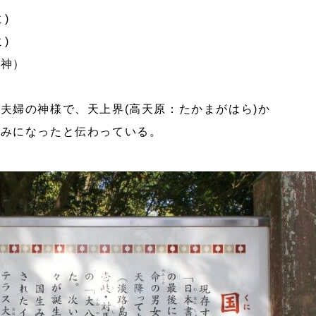
)
)
大神）
夫婦の神様で、天上界(高天原：たかまがはら)か
生みになったと伝わっている。