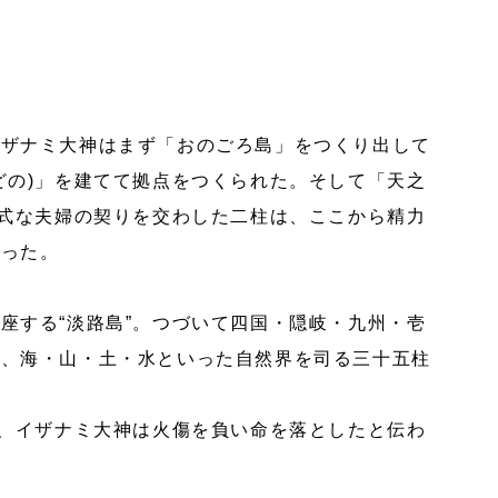
イザナミ大神はまず「おのごろ島」をつくり出して
どの)」を建てて拠点をつくられた。そして「天之
正式な夫婦の契りを交わした二柱は、ここから精力
いった。
座する“淡路島”。つづいて四国・隠岐・九州・壱
み、海・山・土・水といった自然界を司る三十五柱
時、イザナミ大神は火傷を負い命を落としたと伝わ