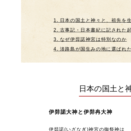
1. 日本の国土と神々と、祖先を
2. 古事記・日本書紀に記された
3. なぜ伊弉諾神宮は特別なのか
4. 淡路島が国生みの地に選ばれ
日本の国土と
伊弉諾大神と伊弉冉大神
伊弉諾(いざなぎ)神宮の御祭神は