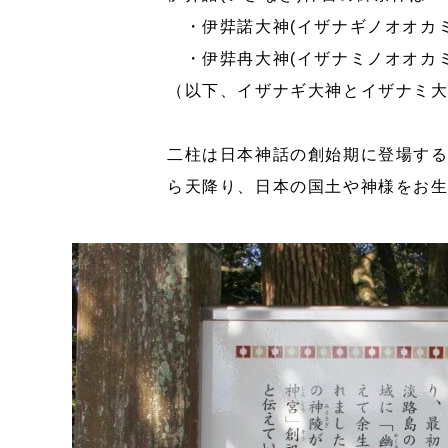
・伊弉諾大神(イザナギノオオカミ
・伊弉冉大神(イザナミノオオカミ
（以下、イザナギ大神とイザナミ
二柱は日本神話の創始期に登場する
ら天降り、日本の国土や神様をお