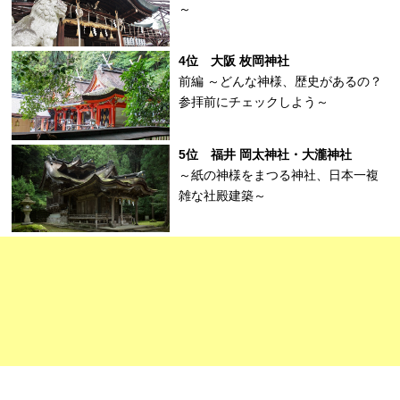
～
4位 大阪 枚岡神社
前編 ～どんな神様、歴史があるの？
参拝前にチェックしよう～
5位 福井 岡太神社・大瀧神社
～紙の神様をまつる神社、日本一複
雑な社殿建築～