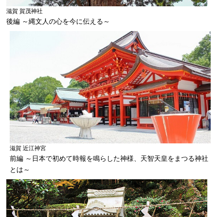
滋賀 賀茂神社
後編 ～縄文人の心を今に伝える～
滋賀 近江神宮
前編 ～日本で初めて時報を鳴らした神様、天智天皇をまつる神社
とは～