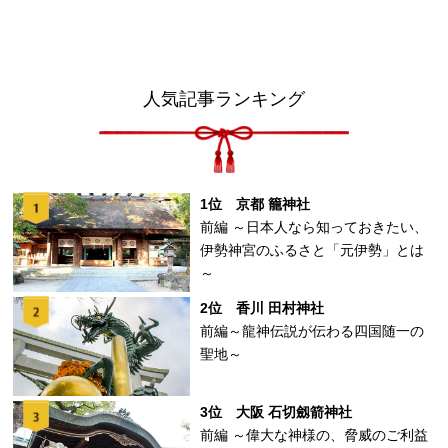
人気記事ランキング
1位 京都 籠神社
前編 ～日本人なら知っておきたい、
伊勢神宮のふるさと「元伊勢」とは
～
2位 香川 田村神社
前編～龍神伝説が伝わる四国随一の
聖地～
3位 大阪 石切劔箭神社
前編 ～偉大な神様の、脅威のご利益