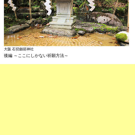
大阪 石切劔箭神社
後編 ～ここにしかない祈願方法～