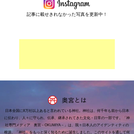
記事に載せきれなかった写真を更新中！
日本全国に8万社以上あると言われている神社。
神社は、何千年も前から日本
に伝わり、人々に守られ、伝承、継承されてきた文化・日常の一部です。
「神
社専門メディア 奥宮－OKUMIYA－」は、我々日本人のアイデンティティの
根源、「神社」をもっと深く知るために誕生しました。
このサイトを通して何