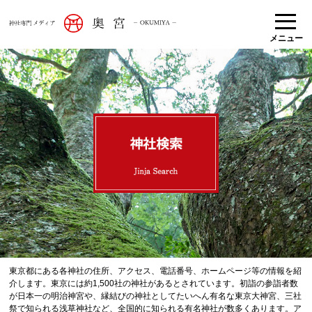
メニュー
東京都にある各神社の住所、アクセス、電話番号、ホームページ等の情報を紹
介します。東京には約1,500社の神社があるとされています。初詣の参詣者数
が日本一の明治神宮や、縁結びの神社としてたいへん有名な東京大神宮、三社
祭で知られる浅草神社など、全国的に知られる有名神社が数多くあります。ア