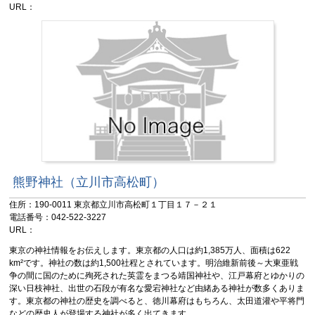
URL：
熊野神社（立川市高松町）
住所：190-0011 東京都立川市高松町１丁目１７－２１
電話番号：042-522-3227
URL：
東京の神社情報をお伝えします。東京都の人口は約1,385万人、面積は622
km²です。神社の数は約1,500社程とされています。明治維新前後～大東亜戦
争の間に国のために殉死された英霊をまつる靖国神社や、江戸幕府とゆかりの
深い日枝神社、出世の石段が有名な愛宕神社など由緒ある神社が数多くありま
す。東京都の神社の歴史を調べると、徳川幕府はもちろん、太田道灌や平将門
などの歴史人が登場する神社が多く出てきます。