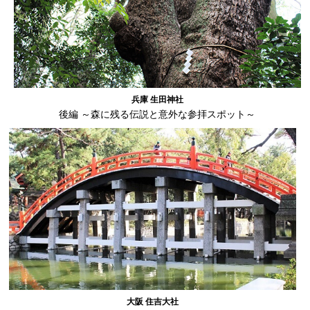
兵庫 生田神社
後編 ～森に残る伝説と意外な参拝スポット～
大阪 住吉大社