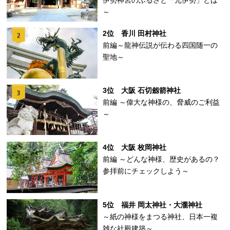
～
2位 香川 田村神社
前編～龍神伝説が伝わる四国随一の
聖地～
3位 大阪 石切劔箭神社
前編 ～偉大な神様の、脅威のご利益
～
4位 大阪 枚岡神社
前編 ～どんな神様、歴史があるの？
参拝前にチェックしよう～
5位 福井 岡太神社・大瀧神社
～紙の神様をまつる神社、日本一複
雑な社殿建築～