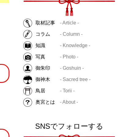
取材記事
- Article -
コラム
- Column -
知識
- Knowledge -
写真
- Photo -
御朱印
- Goshuin -
御神木
- Sacred tree -
鳥居
- Torii -
奥宮とは
- About -
SNSでフォローする