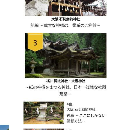
大阪 石切劔箭神社
前編 ～偉大な神様の、脅威のご利益～
福井 岡太神社・大瀧神社
～紙の神様をまつる神社、日本一複雑な社殿
建築～
4位
大阪 石切劔箭神社
後編 ～ここにしかない
祈願方法～