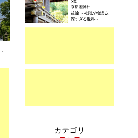
5位
京都 籠神社
後編 ～社殿が物語る、
深すぎる世界～
心～
カテゴリ