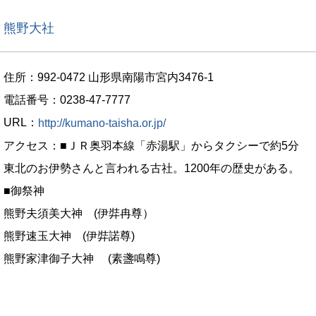
熊野大社
住所：992-0472 山形県南陽市宮内3476-1
電話番号：0238-47-7777
URL：
http://kumano-taisha.or.jp/
アクセス：■ＪＲ奥羽本線「赤湯駅」からタクシーで約5分
東北のお伊勢さんと言われる古社。1200年の歴史がある。
■御祭神
熊野夫須美大神 (伊弉冉尊）
熊野速玉大神 (伊弉諾尊)
熊野家津御子大神 (素盞鳴尊)