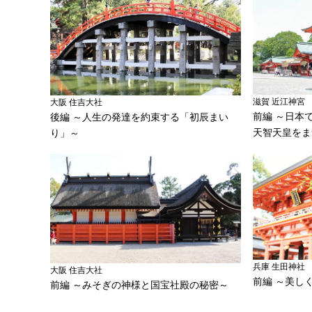
滋賀 近江神宮
大阪 住吉大社
前編 ～日本
後編 ～人生の発達を約束する「初辰まい
天智天皇をま
り」～
兵庫 生田神社
大阪 住吉大社
前編 ～美し
前編 ～みそぎの神様と国宝社殿の秘密～