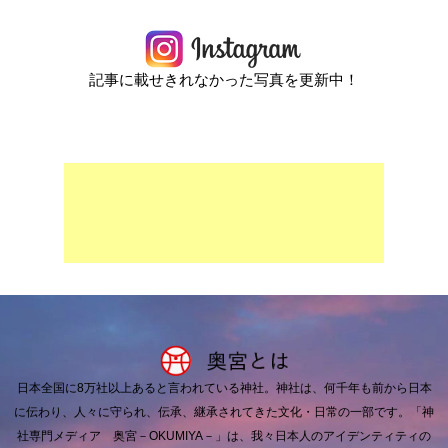
記事に載せきれなかった写真を更新中！
日本全国に8万社以上あると言われている神社。
神社は、何千年も前から日本
に伝わり、人々に守られ、伝承、継承されてきた文化・日常の一部です。
「神
社専門メディア 奥宮－OKUMIYA－」は、我々日本人のアイデンティティの