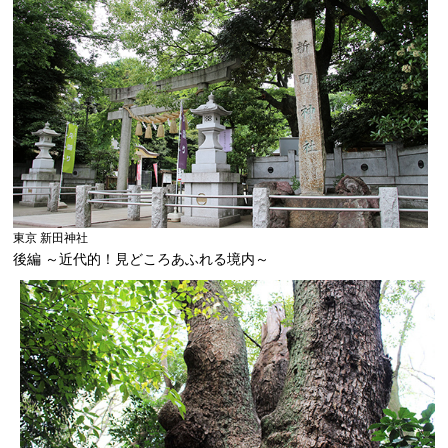
東京 新田神社
後編 ～近代的！見どころあふれる境内～