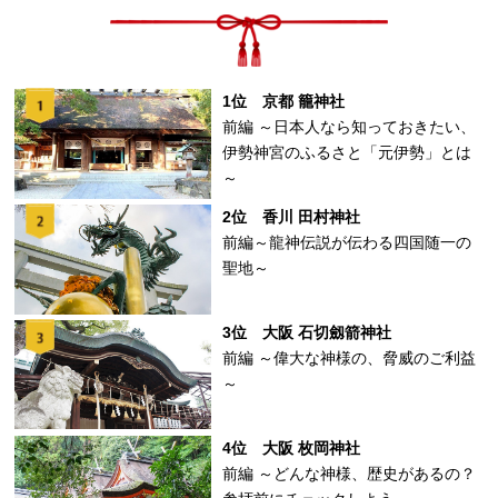
1位 京都 籠神社
前編 ～日本人なら知っておきたい、
伊勢神宮のふるさと「元伊勢」とは
～
2位 香川 田村神社
前編～龍神伝説が伝わる四国随一の
聖地～
3位 大阪 石切劔箭神社
前編 ～偉大な神様の、脅威のご利益
～
4位 大阪 枚岡神社
前編 ～どんな神様、歴史があるの？