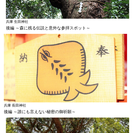
兵庫 生田神社
後編 ～森に残る伝説と意外な参拝スポット～
兵庫 長田神社
後編 ～誰にも言えない秘密の御祈願～