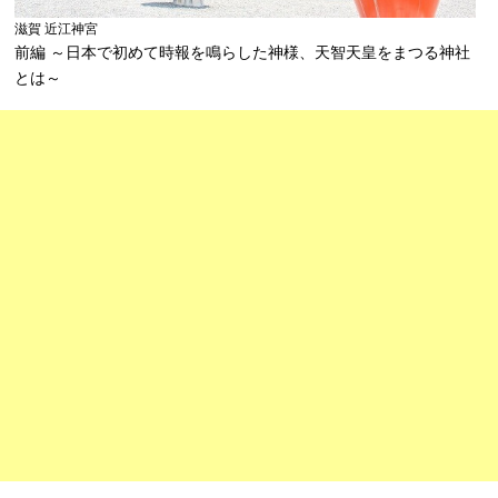
滋賀 近江神宮
前編 ～日本で初めて時報を鳴らした神様、天智天皇をまつる神社
とは～