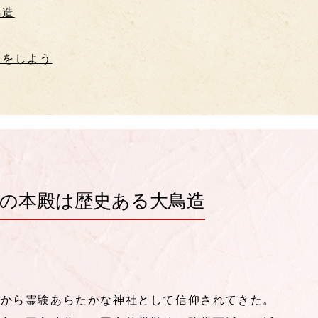
鳥造
りをしよう
の本殿は歴史ある大鳥造
昔から霊験あらたかな神社として信仰されてきた。