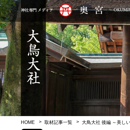
HOME
取材記事一覧
大鳥大社 後編
～美し