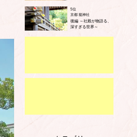
5位
京都 籠神社
後編 ～社殿が物語る、
深すぎる世界～