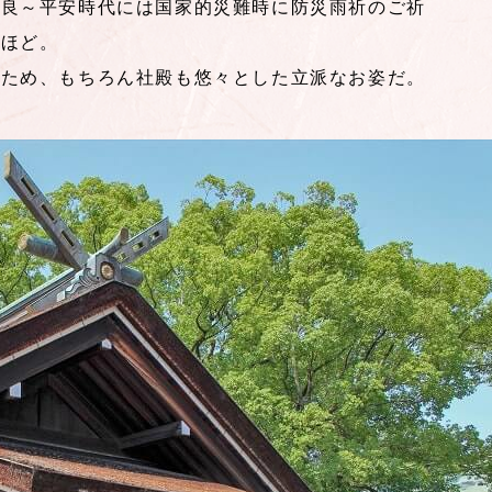
奈良～平安時代には国家的災難時に防災雨祈のご祈
るほど。
たため、もちろん社殿も悠々とした立派なお姿だ。