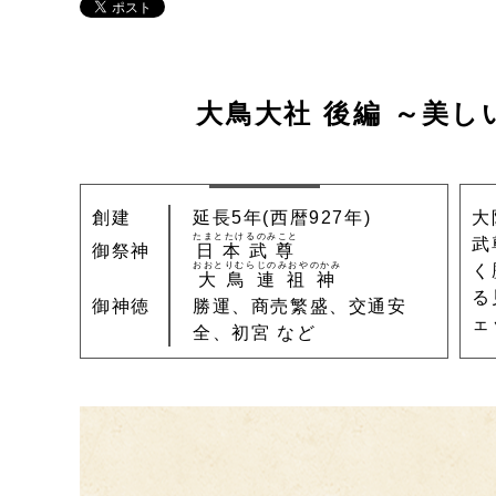
大鳥大社 後編
～美し
創建
延長5年(西暦927年)
大
たまとたけるのみこと
武
御祭神
日本武尊
おおとりむらじのみおやのかみ
く
大鳥連祖神
る
御神徳
勝運、商売繁盛、交通安
ェ
全、初宮 など