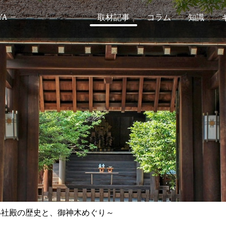
取材記事
コラム
知識
い社殿の歴史と、御神木めぐり～