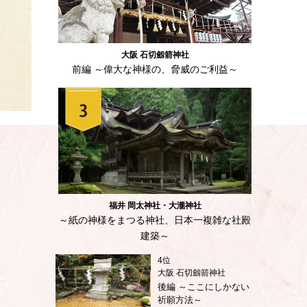
大阪 石切劔箭神社
前編 ～偉大な神様の、脅威のご利益～
福井 岡太神社・大瀧神社
～紙の神様をまつる神社、日本一複雑な社殿
建築～
4位
大阪 石切劔箭神社
後編 ～ここにしかない
祈願方法～