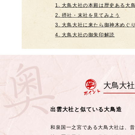
1. 大鳥大社の本殿は歴史ある大
2. 摂社・末社を見てみよう
3. 大鳥大社に来たら御神木めぐ
4. 大鳥大社の御朱印解読
大鳥大社
出雲大社と似ている大鳥造
和泉国一之宮である大鳥大社は、