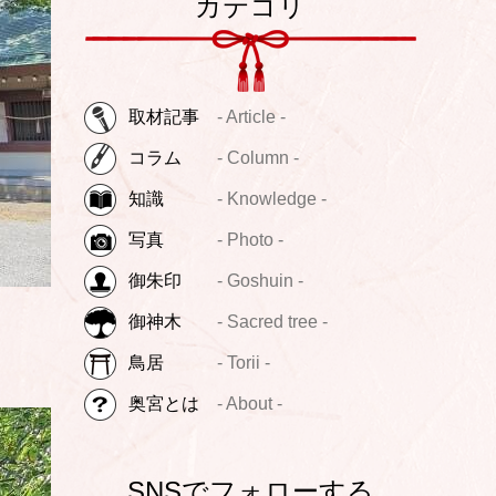
カテゴリ
取材記事
- Article -
コラム
- Column -
知識
- Knowledge -
写真
- Photo -
御朱印
- Goshuin -
御神木
- Sacred tree -
鳥居
- Torii -
奥宮とは
- About -
SNSでフォローする