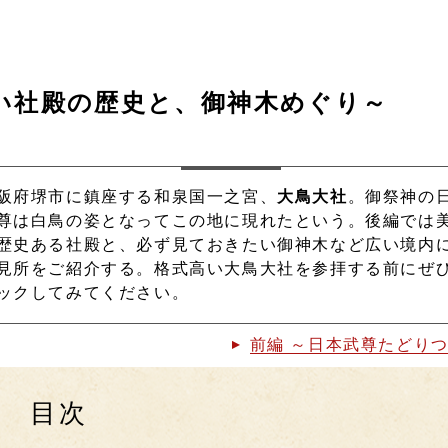
い社殿の歴史と、御神木めぐり～
阪府堺市に鎮座する和泉国一之宮、
大鳥大社
。御祭神の
尊は白鳥の姿となってこの地に現れたという。後編では
歴史ある社殿と、必ず見ておきたい御神木など広い境内
見所をご紹介する。格式高い大鳥大社を参拝する前にぜ
ックしてみてください。
前編 ～日本武尊たどり
目次