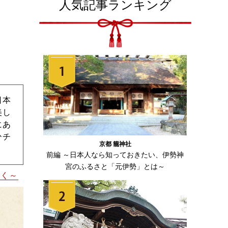
人気記事ランキング
日本
美し
にあ
ひチ
京都 籠神社
前編 ～日本人なら知っておきたい、伊勢神
宮のふるさと「元伊勢」とは～
つく～