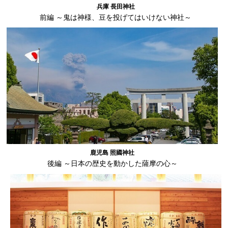
兵庫 長田神社
前編 ～鬼は神様、豆を投げてはいけない神社～
鹿児島 照國神社
後編 ～日本の歴史を動かした薩摩の心～