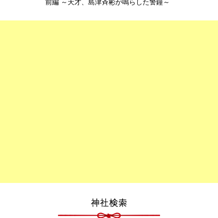
前編 ～天才、島津斉彬が鳴らした警鐘～