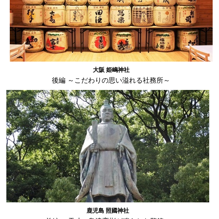
大阪 姫嶋神社
後編 ～こだわりの思い溢れる社務所～
鹿児島 照國神社