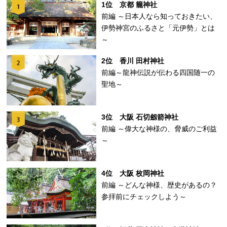
1位 京都 籠神社
前編 ～日本人なら知っておきたい、
伊勢神宮のふるさと「元伊勢」とは
～
2位 香川 田村神社
前編～龍神伝説が伝わる四国随一の
聖地～
3位 大阪 石切劔箭神社
前編 ～偉大な神様の、脅威のご利益
～
4位 大阪 枚岡神社
前編 ～どんな神様、歴史があるの？
参拝前にチェックしよう～