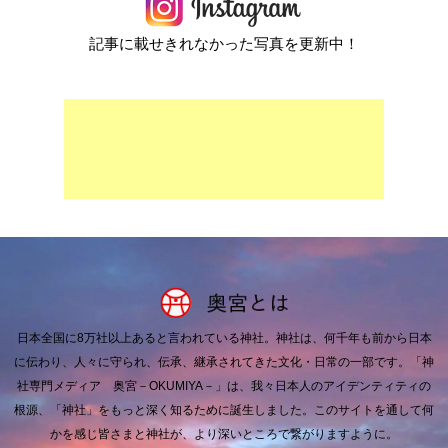
記事に載せきれなかった写真を更新中！
日本全国に8万社以上あると言われている神社。
神社は、何千年も前から日本
に伝わり、人々に守られ、伝承、継承されてきた文化・日常の一部です。
「神
社専門メディア 奥宮－OKUMIYA－」は、我々日本人のアイデンティティの
根源、「神社」をもっと深く知るために誕生しました。
このサイトを通して何
かを感じ皆さまと神社が、より深いところで繋がりますように。