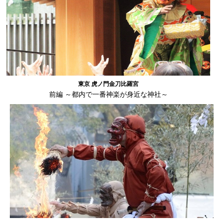
東京 虎ノ門金刀比羅宮
前編 ～都内で一番神楽が身近な神社～