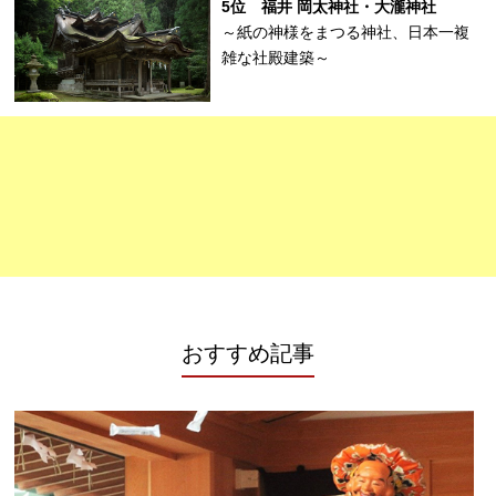
5位 福井 岡太神社・大瀧神社
～紙の神様をまつる神社、日本一複
雑な社殿建築～
おすすめ記事