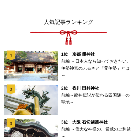
人気記事ランキング
1位 京都 籠神社
前編 ～日本人なら知っておきたい、
伊勢神宮のふるさと「元伊勢」とは
～
2位 香川 田村神社
前編～龍神伝説が伝わる四国随一の
聖地～
3位 大阪 石切劔箭神社
前編 ～偉大な神様の、脅威のご利益
～