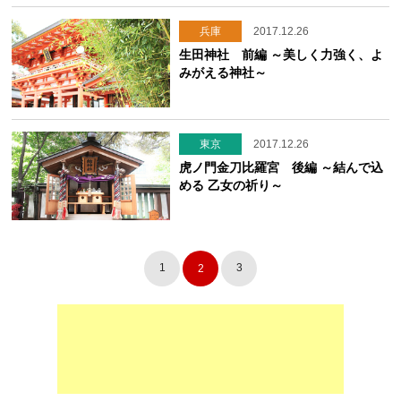
兵庫
2017.12.26
生田神社 前編 ～美しく力強く、よ
みがえる神社～
東京
2017.12.26
虎ノ門金刀比羅宮 後編 ～結んで込
める 乙女の祈り～
1
3
2