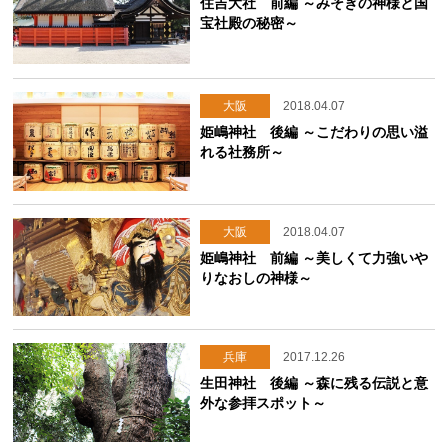
住吉大社 前編 ～みそぎの神様と国
宝社殿の秘密～
大阪
2018.04.07
姫嶋神社 後編 ～こだわりの思い溢
れる社務所～
大阪
2018.04.07
姫嶋神社 前編 ～美しくて力強いや
りなおしの神様～
兵庫
2017.12.26
生田神社 後編 ～森に残る伝説と意
外な参拝スポット～