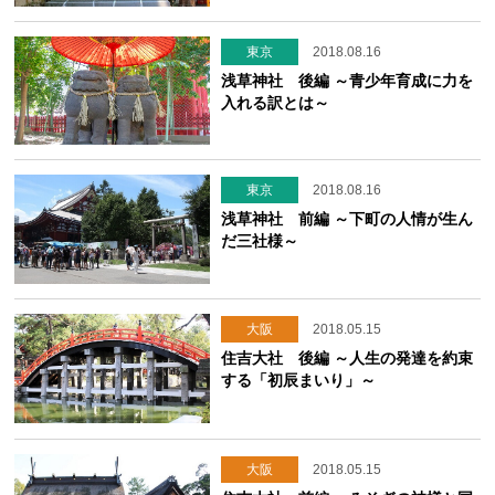
東京
2018.08.16
浅草神社 後編 ～青少年育成に力を
入れる訳とは～
東京
2018.08.16
浅草神社 前編 ～下町の人情が生ん
だ三社様～
大阪
2018.05.15
住吉大社 後編 ～人生の発達を約束
する「初辰まいり」～
大阪
2018.05.15