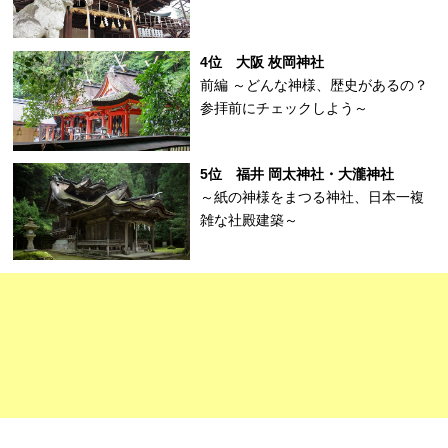
4位 大阪 枚岡神社
前編 ～どんな神様、歴史があるの？
参拝前にチェックしよう～
5位 福井 岡太神社・大瀧神社
～紙の神様をまつる神社、日本一複
雑な社殿建築～