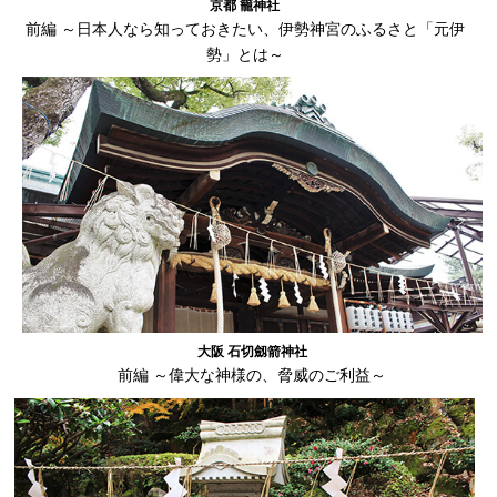
京都 籠神社
前編 ～日本人なら知っておきたい、伊勢神宮のふるさと「元伊
勢」とは～
大阪 石切劔箭神社
前編 ～偉大な神様の、脅威のご利益～