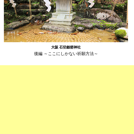
大阪 石切劔箭神社
後編 ～ここにしかない祈願方法～